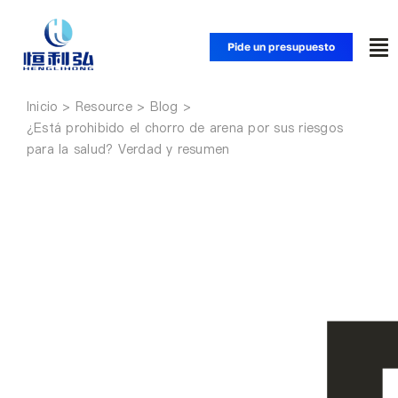
Saltar
al
Pide un presupuesto
Alt
contenido
na
Inicio
Inicio
¿Está prohibido el chorro de arena por sus riesgos
para la salud? Verdad y resumen
Productos
Aplicaciones
Soluciones
Recursos