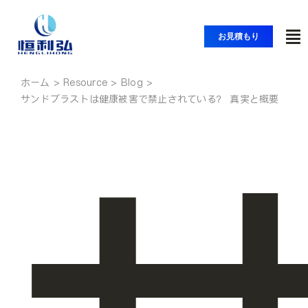
コ
ン
お見積もり
ト
テ
ン
グ
ツ
ホーム
ホーム
ル
サンドブラストは健康被害で禁止されている？ 真実と概要
へ
ナ
ス
製品紹介
ビ
キ
ッ
ゲ
アプリケーション
プ
ー
シ
ソリューション
ョ
ン
リソース