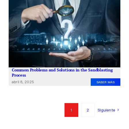
Common Problems and Solutions in the Sandblasting
Process
abril 8, 2025
SABER MÁS
1
2
Siguiente