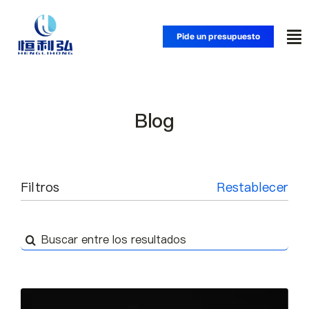
Saltar
al
Pide un presupuesto
Alt
contenido
na
Inicio
Blog
Productos
Aplicaciones
Filtros
Restablecer
Soluciones
Buscar:
Recursos