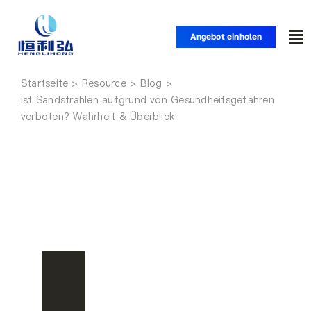
Zum
Inhalt
Angebot einholen
Nav
springen
um
Startseite
Startseite
Ist Sandstrahlen aufgrund von Gesundheitsgefahren
verboten? Wahrheit & Überblick
Produkte
Anwendungen
Lösungen
Ressource