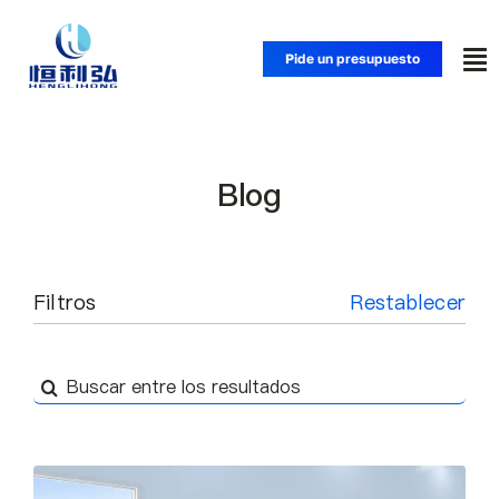
Saltar
al
Pide un presupuesto
Alt
contenido
na
Inicio
Blog
Productos
Aplicaciones
Filtros
Restablecer
Soluciones
Buscar:
Recursos