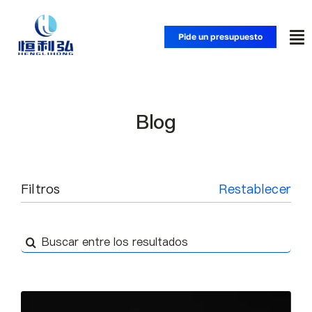
Saltar
al
Pide un presupuesto
Alt
contenido
na
Inicio
Blog
Productos
Aplicaciones
Filtros
Restablecer
Soluciones
Buscar:
Recursos