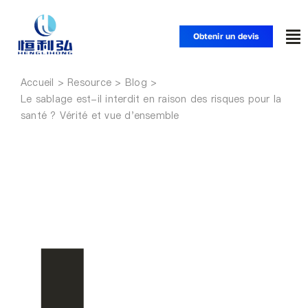
Skip
to
Obtenir un devis
To
content
Nav
Accueil
Accueil
Le sablage est-il interdit en raison des risques pour la
santé ? Vérité et vue d'ensemble
Produits
Applications
Solutions
Ressources