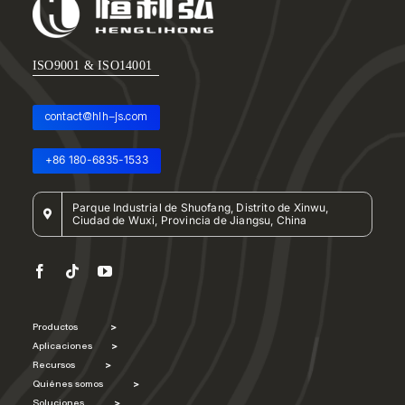
ISO9001 & ISO14001
contact@hlh-js.com
+86 180-6835-1533
Parque Industrial de Shuofang, Distrito de Xinwu,
Ciudad de Wuxi, Provincia de Jiangsu, China
Productos
>
Aplicaciones
>
Recursos
>
Quiénes somos
>
Soluciones
>