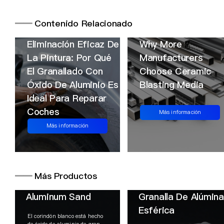
━━
Contenido Relacionado
Eliminación Eficaz De
Why More
La Pintura: Por Qué
Manufacturers
El Granallado Con
Choose Ceramic
Óxido De Aluminio Es
Blasting Media
Ideal Para Reparar
Coches
Más información
Más información
━━
Más Productos
Aluminum Sand
Granalla De Alúmina
Esférica
El corindón blanco está hecho