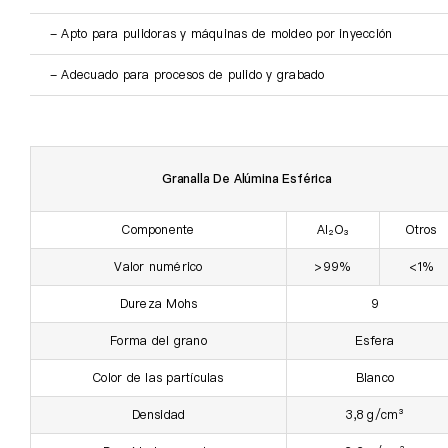
- Apto para pulidoras y máquinas de moldeo por inyección
- Adecuado para procesos de pulido y grabado
Granalla De Alúmina Esférica
Componente
Al₂O₃
Otros
Valor numérico
>99%
<1%
Dureza Mohs
9
Forma del grano
Esfera
Color de las partículas
Blanco
Densidad
3,8 g/cm³