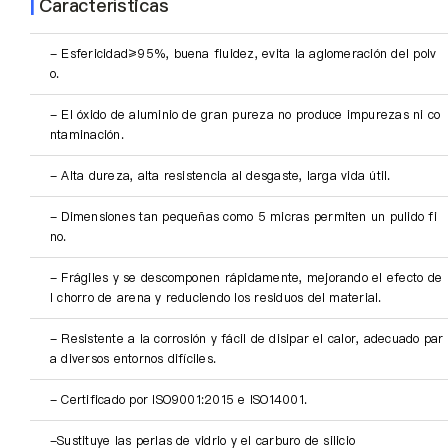
Quiénes somos
|
Características
- Esfericidad≥95%, buena fluidez, evita la aglomeración del polv
ES
o.
- El óxido de aluminio de gran pureza no produce impurezas ni co
ntaminación.
- Alta dureza, alta resistencia al desgaste, larga vida útil.
- Dimensiones tan pequeñas como 5 micras permiten un pulido fi
no.
- Frágiles y se descomponen rápidamente, mejorando el efecto de
l chorro de arena y reduciendo los residuos del material.
- Resistente a la corrosión y fácil de disipar el calor, adecuado par
a diversos entornos difíciles.
- Certificado por ISO9001:2015 e ISO14001.
-Sustituye las perlas de vidrio y el carburo de silicio