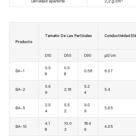
Densidad aparente
2,2 g/cm³
Tamaño De Las Partículas
Conductividad El
Producto
D10
D50
D90
µS/cm
0.5
0.5
BA-1
0.58
6.07
8
8
0.6
5.2
BA-2
2.18
5.4
9
4
2.5
5.5
9.0
BA-5
5.65
4
2
9
4.1
10.0
18.4
BA-10
4.05
8
3
6