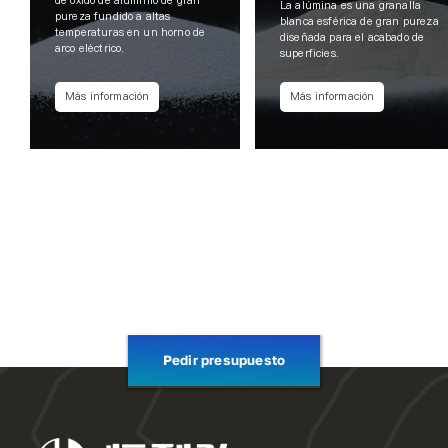
de óxido de aluminio de gran
La alúmina es una granalla
pureza fundido a altas
blanca esférica de gran pureza
temperaturas en un horno de
diseñada para el acabado de
arco eléctrico.
superficies.
Más información
Más información
Pedir presupuesto