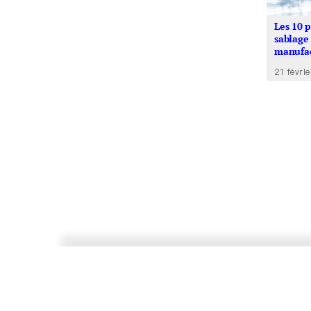
Les 10 
sablage
manufac
21 févri