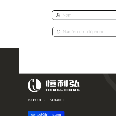
ISO9001 ET ISO14001
contact@hlh-js.com