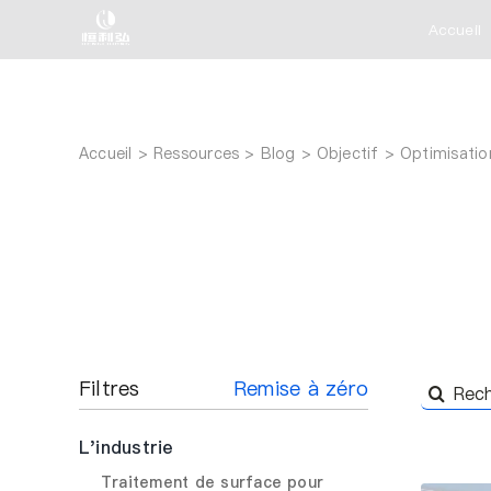
Skip
Accueil
to
content
Accueil
Ressources
Blog
Objectif
Optimisation
Filtres
Remise à zéro
Recherc
de
L'industrie
:
Traitement de surface pour