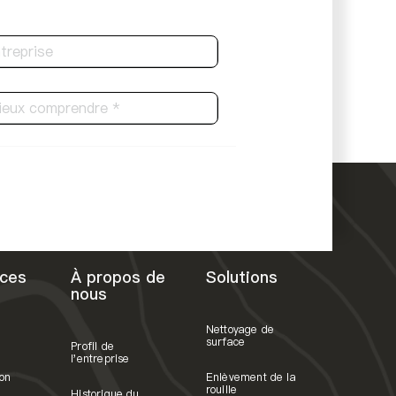
ces
À propos de
Solutions
nous
Nettoyage de
surface
Profil de
l'entreprise
on
Enlèvement de la
rouille
Historique du