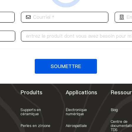
SOUMETTRE
Produits
Applications
Ressour
Supports en
Électronique
Blog
céramique
numérique
Centre de
Perles en zircone
Aérospatiale
documentati
TDS