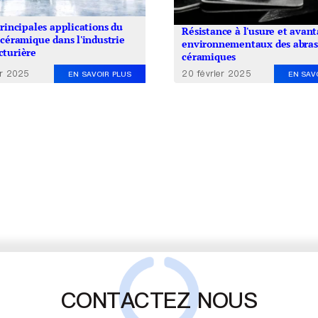
principales applications du
Résistance à l'usure et avan
 céramique dans l'industrie
environnementaux des abras
turière
céramiques
er 2025
20 février 2025
EN SAVOIR PLUS
EN SAV
CONTACTEZ NOUS