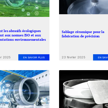
 les abrasifs écologiques
Sablage céramique pour la
nt aux normes ISO et aux
fabrication de précision
ntations environnementales
er 2025
23 février 2025
EN SAVOIR PLUS
EN SAV