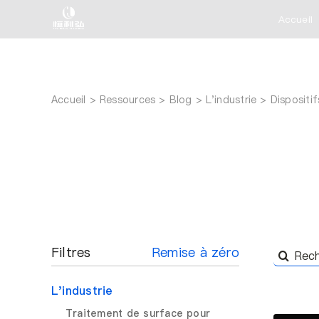
Skip
Accueil
to
content
Accueil
Ressources
Blog
L'industrie
Dispositi
Filtres
Remise à zéro
Recherc
de
L'industrie
:
Traitement de surface pour