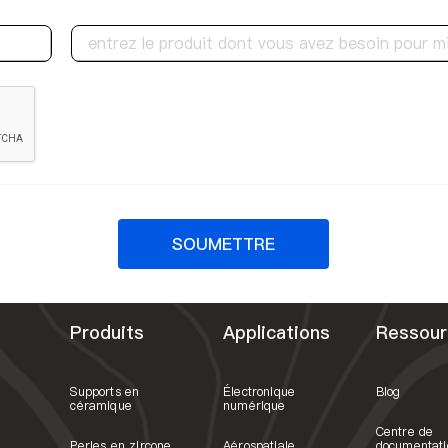
SOUMETTRE
Produits
Applications
Ressour
Supports en
Électronique
Blog
céramique
numérique
Centre de
Perles en zircone
Aérospatiale
documentati