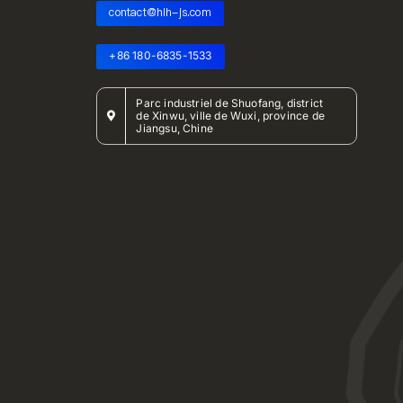
contact@hlh-js.com
+86 180-6835-1533
Parc industriel de Shuofang, district
de Xinwu, ville de Wuxi, province de
Jiangsu, Chine