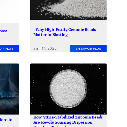
Why High-Purity Ceramic Beads
oose
Matter in Blasting
avril 17, 2025
OIR PLUS
EN SAVOIR PLUS
How Yttria-Stabilized Zirconia Beads
ons in
Are Revolutionizing Dispersion