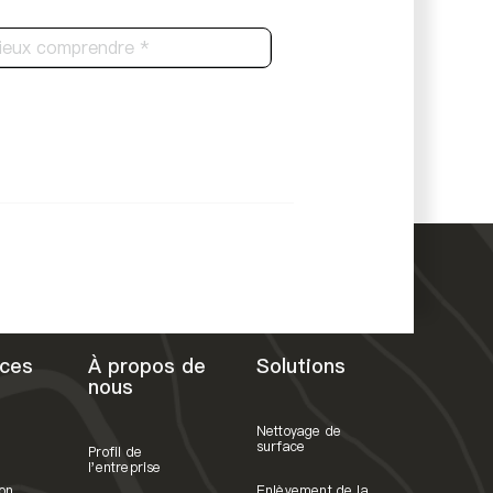
ces
À propos de
Solutions
nous
Nettoyage de
surface
Profil de
l'entreprise
on
Enlèvement de la