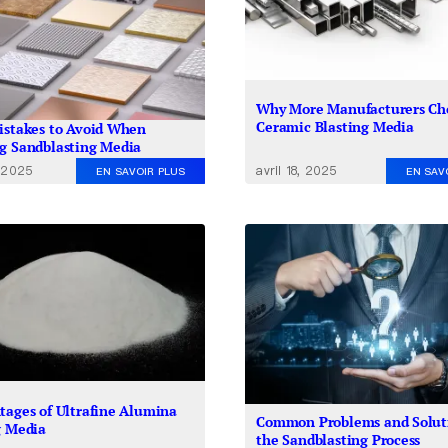
Why More Manufacturers Ch
Ceramic Blasting Media
istakes to Avoid When
g Sandblasting Media
avril 18, 2025
, 2025
EN SAV
EN SAVOIR PLUS
tages of Ultrafine Alumina
Common Problems and Soluti
g Media
the Sandblasting Process