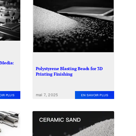
 Media:
Polystyrene Blasting Beads for 3D
Printing Finishing
mai 7, 2025
OIR PLUS
EN SAVOIR PLUS