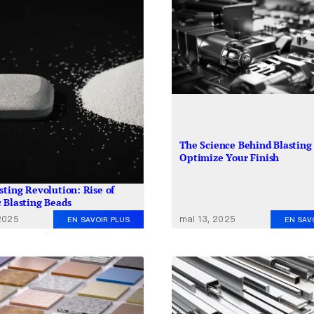
The Science Behind Blasting
Optimize Your Finish
sting Revolution: Rise of
 Blasting Beads
mai 13, 2025
 2025
EN SAV
EN SAVOIR PLUS