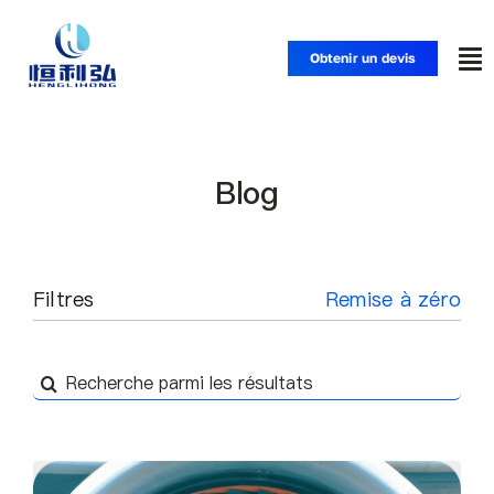
Skip
to
Obtenir un devis
To
content
Nav
Accueil
Blog
Produits
Applications
Filtres
Remise à zéro
Solutions
Recherche
de
Ressources
: