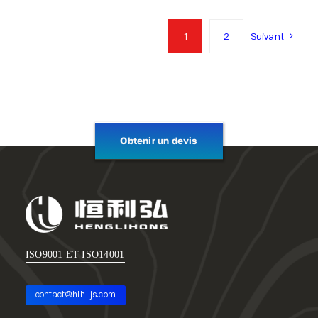
1
2
Suivant
Obtenir un devis
ISO9001 ET ISO14001
contact@hlh-js.com