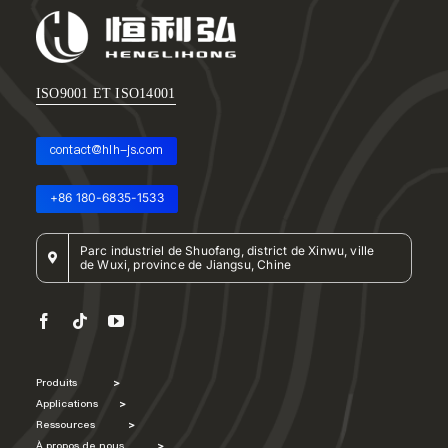
ISO9001 ET ISO14001
contact@hlh-js.com
+86 180-6835-1533
Parc industriel de Shuofang, district de Xinwu, ville
de Wuxi, province de Jiangsu, Chine
Produits
>
Applications
>
Ressources
>
À propos de nous
>