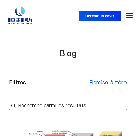
Skip
to
Obtenir un devis
To
content
Nav
Accueil
Blog
Produits
Applications
Filtres
Remise à zéro
Solutions
Recherche
de
Ressources
: