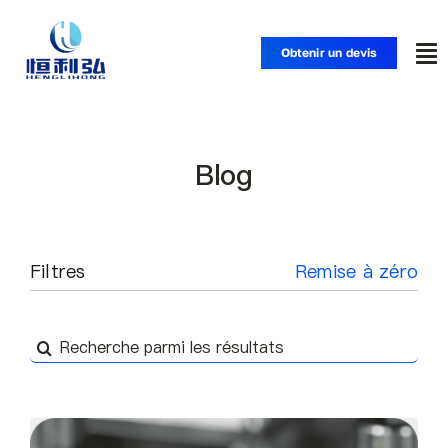
Skip
to
Obtenir un devis
To
content
Nav
Accueil
Blog
Produits
Applications
Filtres
Remise à zéro
Solutions
Recherche
de
Ressources
: