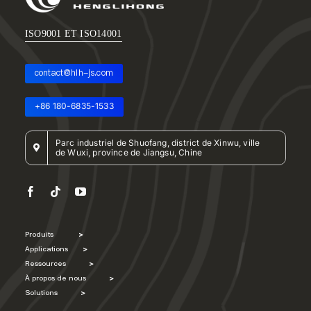
ISO9001 ET ISO14001
contact@hlh-js.com
+86 180-6835-1533
Parc industriel de Shuofang, district de Xinwu, ville
de Wuxi, province de Jiangsu, Chine
Produits
>
Applications
>
Ressources
>
À propos de nous
>
Solutions
>