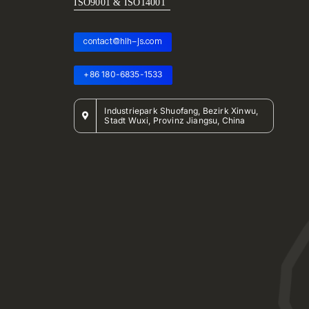
ISO9001 & ISO14001
contact@hlh-js.com
+86 180-6835-1533
Industriepark Shuofang, Bezirk Xinwu,
Stadt Wuxi, Provinz Jiangsu, China