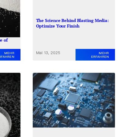
The Science Behind Blasting Media:
Optimize Your Finish
e of
Mai 13, 2025
MEHR
MEHR
ERFAHREN
RFAHREN