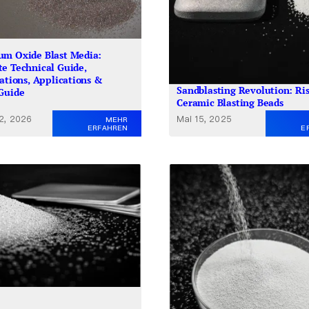
m Oxide Blast Media:
e Technical Guide,
cations, Applications &
Sandblasting Revolution: Ris
Guide
Ceramic Blasting Beads
 2, 2026
Mai 15, 2025
MEHR
ERFAHREN
E