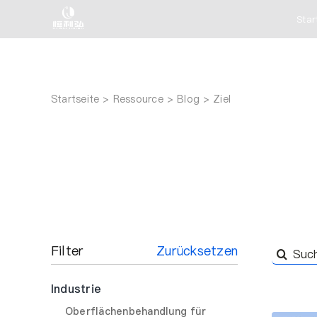
Zum
Star
Inhalt
springen
Startseite
Ressource
Blog
Ziel
Filter
Zurücksetzen
Suche
nach:
Industrie
Oberflächenbehandlung für