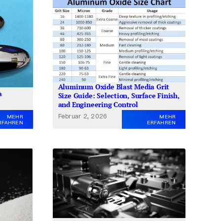
Aluminum Oxide Blast Media Grit
a
Size Guide: Selection, Surface Finish,
and Engineering Control
Februar 2, 2026
MEHR
MEHR
RFAHREN
ERFAHREN