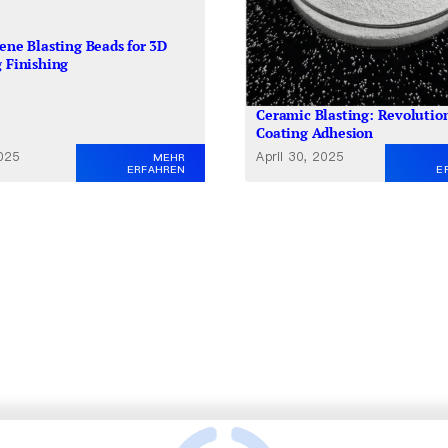
rene Blasting Beads for 3D
g Finishing
Ceramic Blasting: Revolutio
Coating Adhesion
2025
April 30, 2025
MEHR
ERFAHREN
E