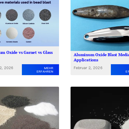
m Oxide vs Garnet vs Glass
Aluminum Oxide Blast Medi
Applications
 2, 2026
Februar 2, 2026
MEHR
ERFAHREN
E