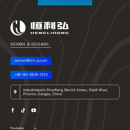
ISO9001 & ISO14001
contact@hlh-js.com
+86 180-6835-1533
Industriepark Shuofang, Bezirk Xinwu, Stadt Wuxi,
Provinz Jiangsu, China
Produkte
>