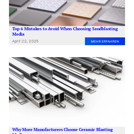
Top 6 Mistakes to Avoid When Choosing Sandblasting
Media
April 22, 2025
MEHR ERFAHREN
Why More Manufacturers Choose Ceramic Blasting