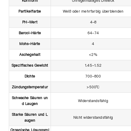
Kornform
Unregelmäßiges Dreieck
Partikelfarbe
Weiß oder mehrfarbig überblenden
PH-Wert
4-8
Barcol-Härte
64-74
Mohs-Härte
4
Aschegehalt
<2%
Spezifisches Gewicht
1.45-1.52
Dichte
700-800
Zündungstemperatur
>500℃
Schwache Säuren un
Widerstandsfähig
d Laugen
Starke Säuren und L
Nicht widerstandsfähig
augen
Organische Lösungsmi