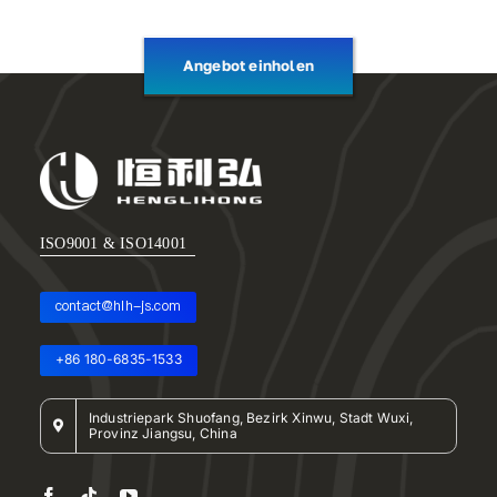
Angebot einholen
ISO9001 & ISO14001
contact@hlh-js.com
+86 180-6835-1533
Industriepark Shuofang, Bezirk Xinwu, Stadt Wuxi,
Provinz Jiangsu, China