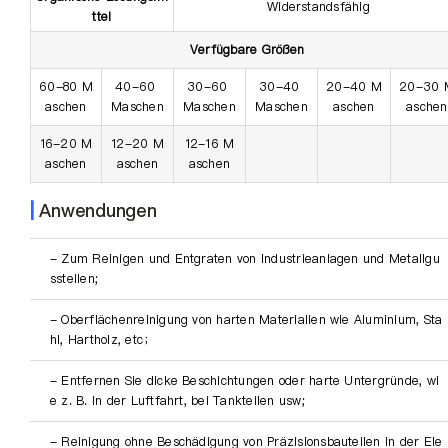
Widerstandsfähig
ttel
Verfügbare Größen
60-80 M
40-60 
30-60 
30-40 
20-40 M
20-30 
aschen
Maschen
Maschen
Maschen
aschen
aschen
16-20 M
12-20 M
12-16 M
aschen
aschen
aschen
|
Anwendungen
- Zum Reinigen und Entgraten von Industrieanlagen und Metallgu
ssteilen;
- Oberflächenreinigung von harten Materialien wie Aluminium, Sta
hl, Hartholz, etc；
- Entfernen Sie dicke Beschichtungen oder harte Untergründe, wi
e z. B. in der Luftfahrt, bei Tankteilen usw;
- Reinigung ohne Beschädigung von Präzisionsbauteilen in der Ele