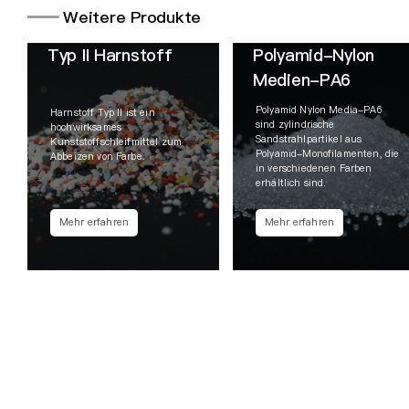
━━
Weitere Produkte
Typ II Harnstoff
Polyamid-Nylon
Medien-PA6
Polyamid Nylon Media-PA6
Harnstoff Typ II ist ein
sind zylindrische
hochwirksames
Sandstrahlpartikel aus
Kunststoffschleifmittel zum
Polyamid-Monofilamenten, die
Abbeizen von Farbe.
in verschiedenen Farben
erhältlich sind.
Mehr erfahren
Mehr erfahren