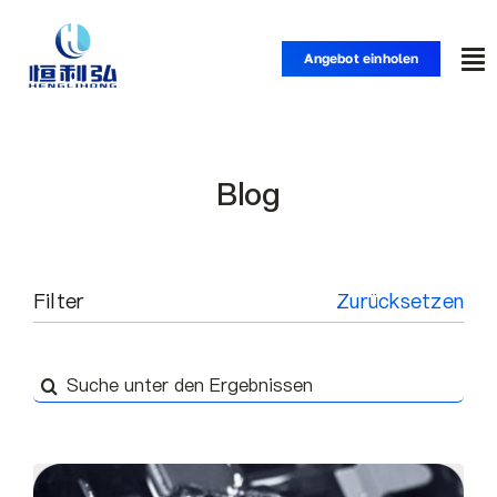
Zum
Inhalt
Angebot einholen
Nav
springen
um
Startseite
Blog
Produkte
Anwendungen
Filter
Zurücksetzen
Lösungen
Suche
nach:
Ressource