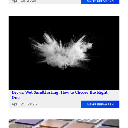
April 28, 2025
MEHR ERFAHREN
Dry vs. Wet Sandblasting: How to Choose the Right
One
April 25, 2025
MEHR ERFAHREN