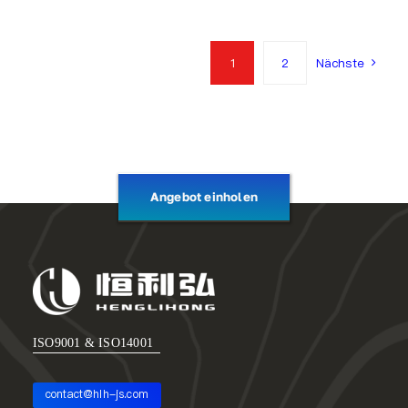
1
2
Nächste
Angebot einholen
ISO9001 & ISO14001
contact@hlh-js.com