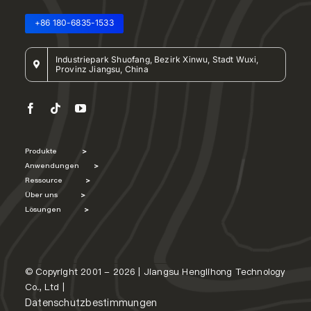
+86 180-6835-1533
Industriepark Shuofang, Bezirk Xinwu, Stadt Wuxi,
Provinz Jiangsu, China
Produkte
>
Anwendungen
>
Ressource
>
Über uns
>
Lösungen
>
© Copyright 2001 - 2026 | Jiangsu Henglihong Technology
Co., Ltd |
Datenschutzbestimmungen