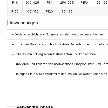
F46
300-425
F54
250-355
F150
63-106
F100
106-150
F120
90-125
|
Anwendungen
- Oxidationsschicht und Schmutz von den Motorkolben entfernen;
- Entfernen Sie Grate von hochpräzisen Bauteilen wie z. B. Leiterpl
- Polieren von chirurgischen Instrumenten und Implantaten
- Gravieren und Polieren von hochwertigen Glasprodukten und Ke
- Reinigen Sie die Kunststoffform und stellen Sie sicher, dass die Ob
━━
Verwandte Inhalte