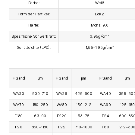
Farbe:
Weiß
Form der Partikel:
Eckig
Härte:
Mohs: 9.0
Spezifische Schwerkraft:
3,95g/cm³
Schüttdichte (LPD):
1,55-1,95g/cm³
F Sand
μm
F Sand
μm
F Sand
μm
WA30
500-710
WA36
425-600
WA40
355-50
WA70
180-250
WA80
150-212
WA90
125-180
F180
63-90
F220
53-75
F24
600-85
F20
850-1180
F22
710-1000
F60
212-30