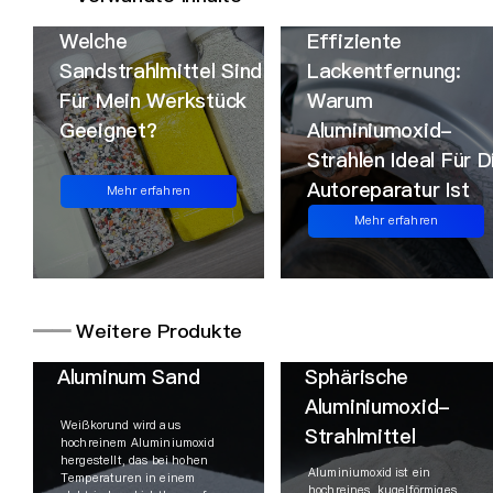
Welche
Effiziente
Sandstrahlmittel Sind
Lackentfernung:
Für Mein Werkstück
Warum
Geeignet?
Aluminiumoxid-
Strahlen Ideal Für D
Autoreparatur Ist
Mehr erfahren
Mehr erfahren
━━
Weitere Produkte
Aluminum Sand
Sphärische
Aluminiumoxid-
Weißkorund wird aus
Strahlmittel
hochreinem Aluminiumoxid
hergestellt, das bei hohen
Aluminiumoxid ist ein
Temperaturen in einem
hochreines, kugelförmiges,