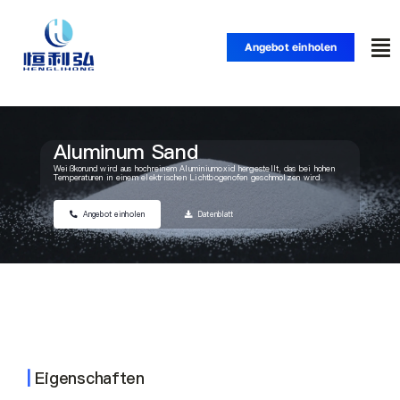
Zum
Inhalt
Angebot einholen
Nav
springen
um
Startseite
Aluminum Sand
Produkte
Weißkorund wird aus hochreinem Aluminiumoxid hergestellt, das bei hohen
Temperaturen in einem elektrischen Lichtbogenofen geschmolzen wird.
Angebot einholen
Datenblatt
Anwendungen
Lösungen
Ressource
|
Eigenschaften