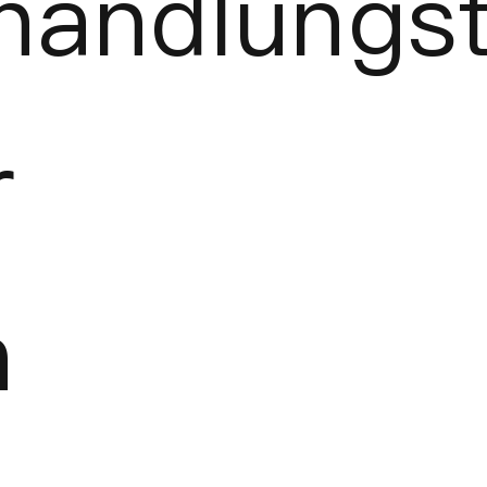
handlungst
r
n