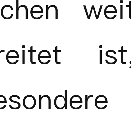
nchen wei
reitet ist
esondere