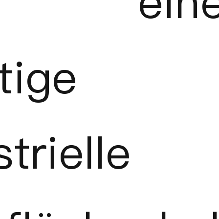
t ein
tige
trielle