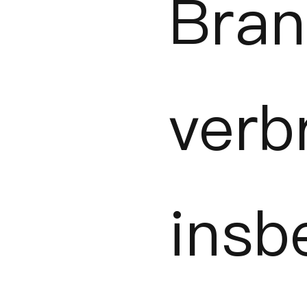
Bra
verb
insb