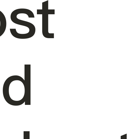
st
nd