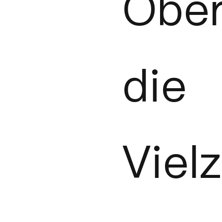
Ober
die
Vie