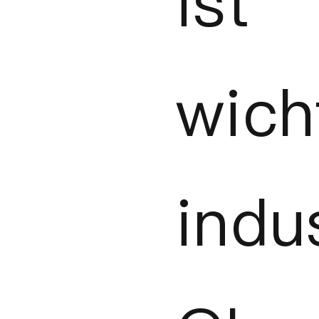
is
wich
indus