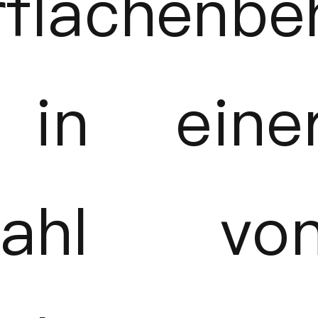
flächenbe
 in eine
lzahl vo