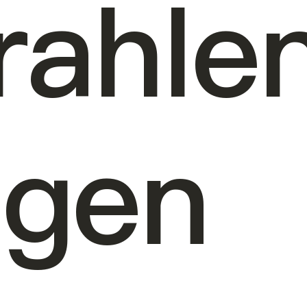
rahle
egen