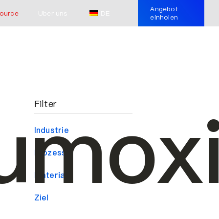
Angebot
ource
Über uns
DE
einholen
iumox
Filter
Industrie
Prozess
Material
Ziel