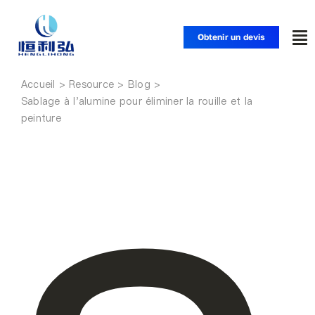
Skip
to
Obtenir un devis
To
content
Nav
Accueil
Accueil
Sablage à l'alumine pour éliminer la rouille et la
peinture
Produits
Applications
Solutions
Ressources