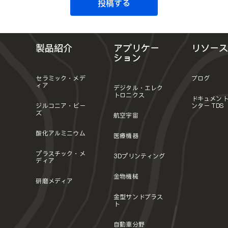
投稿する
製品紹介
アプリケー
リソース
ション
セラミック・メデ
ブログ
ィア
デジタル・エレク
トロニクス
ドキュメン
ジルコニア・ビー
ンター TDS
ズ
航空宇宙
酸化アルミニウム
医療機器
プラスチック・メ
3Dプリンティング
ディア
金物機械
研磨メディア
金型サンドブラス
ト
自動車分野