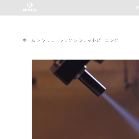
コ
ン
テ
ン
ツ
ホーム
ソリューション
ショットピーニング
へ
ス
キ
ッ
プ