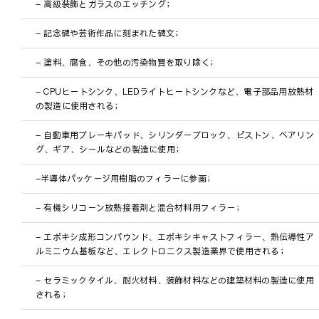
- 高級装飾とガラスのエッチング；
- 記念碑や芸術作品に刻まれた碑文；
- 塗料、腐食、その他の汚染物質を取り除く；
- CPUヒートシンク、LEDライトヒートシンクなど、電子部品用放熱材
の製造に使用される；
- 自動車用ブレーキパッド、シリンダーブロック、ピストン、ベアリン
グ、ギア、シールなどの製造に使用；
-半導体パッケージ用樹脂のフィラーに参画；
- 有機シリコーン放熱接着剤と混合材料用フィラー；
- エポキシ成形コンパウンド、エポキシキャストフィラー、熱伝導性ア
ルミニウム基板など、エレクトロニクス製造業界で使用される；
- セラミックタイル、耐火材料、装飾材料などの建築材料の製造に使用
される；