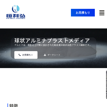
コ
ン
お見積もり
ト
テ
ン
グ
ツ
ホーム
ル
へ
ナ
球状アルミナブラストメディア
ス
製品紹介
アルミナは、表面仕上げ用に設計された高純度の球状白色ブラスト媒体です。
ビ
キ
ッ
ゲ
お見積もり
データシート
アプリケーション
プ
ー
シ
ソリューション
ョ
ン
リソース
|
特徴