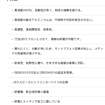
会社概要
- 真球度≥95%、流動性が良く、粉体の凝集を避ける。
JA
- 高純度の酸化アルミニウムは、不純物や汚染を発生させない。
- 高硬度、高耐摩耗性、長寿命。
- 寸法は5ミクロンと小さく、微細な研磨が可能です。
- 壊れにくく、分解が早いため、サンドブラスト効果が向上し、メディ
アの残留物が減少する。
- 耐食性、放熱性に優れ、さまざまな過酷な環境に対応。
- ISO9001:2015およびISO14001の認証を取得。
-ガラスビーズとシリコンカーバイドの交換
- 研磨機、射出成形機に最適
- 研磨とエッチング加工に適している