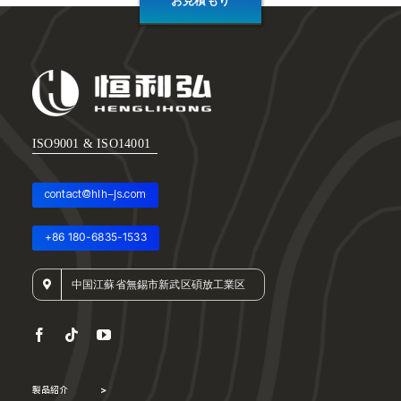
お見積もり
ISO9001 & ISO14001
contact@hlh-js.com
+86 180-6835-1533
中国江蘇省無錫市新武区碩放工業区
製品紹介
>