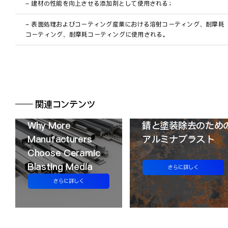
- 建材の性能を向上させる添加剤として使用される；
- 表面処理およびコーティング産業における溶射コーティング、耐摩耗
コーティング、耐摩耗コーティングに使用される。
━━
関連コンテンツ
Why More
錆と塗装除去のため
Manufacturers
アルミナブラスト
Choose Ceramic
Blasting Media
さらに詳しく
さらに詳しく