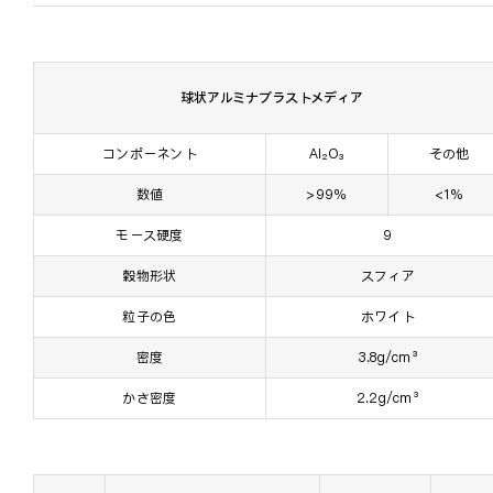
球状アルミナブラストメディア
コンポーネント
Al₂O₃
その他
数値
>99%
<1%
モース硬度
9
穀物形状
スフィア
粒子の色
ホワイト
密度
3.8g/cm³
かさ密度
2.2g/cm³