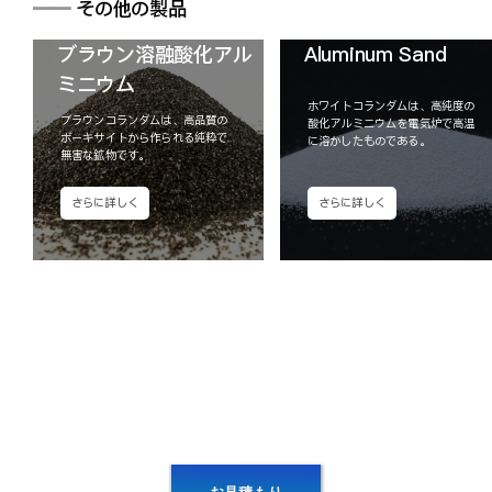
━━
その他の製品
ブラウン溶融酸化アル
Aluminum Sand
ミニウム
ホワイトコランダムは、高純度の
ブラウンコランダムは、高品質の
酸化アルミニウムを電気炉で高温
ボーキサイトから作られる純粋で
に溶かしたものである。
無害な鉱物です。
さらに詳しく
さらに詳しく