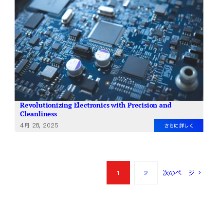
Revolutionizing Electronics with Precision and
Cleanliness
4月 28, 2025
さらに詳しく
1
2
次のページ