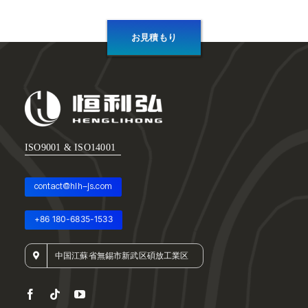
お見積もり
ISO9001 & ISO14001
contact@hlh-js.com
+86 180-6835-1533
中国江蘇省無錫市新武区碩放工業区