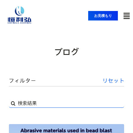
コ
ン
お見積もり
ト
テ
ン
グ
ツ
ホーム
ル
へ
ナ
ブログ
ス
製品紹介
ビ
キ
ッ
ゲ
アプリケーション
プ
ー
フィルター
リセット
シ
ソリューション
ョ
検
ン
索
リソース
す
る：