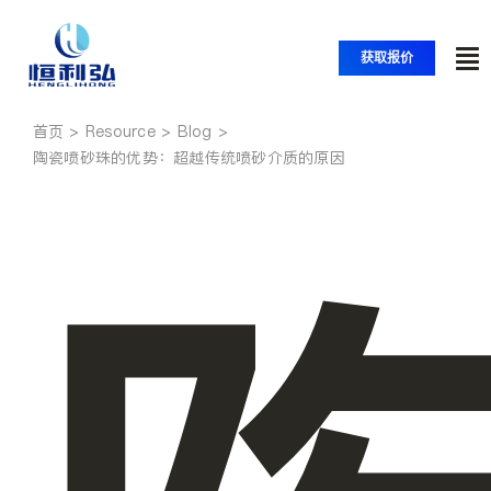
跳
至
获取报价
内
切
容
换
首页
首页
导
陶瓷喷砂珠的优势：超越传统喷砂介质的原因
航
产品
应用
解决方案
资源