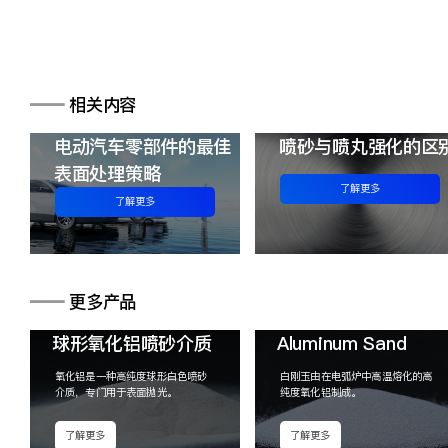
━━
相关内容
电动汽车零部件的最佳
喷砂与喷丸强化的区
表面处理策略
了解更多
了解更多
━━
更多产品
球形氧化铝喷砂介质
Aluminum Sand
氧化铝是一种高纯度球形白色喷砂
白刚玉由在电弧炉中高温熔化的高
介质，专门用于表面抛光。
纯度氧化铝制成。
了解更多
了解更多