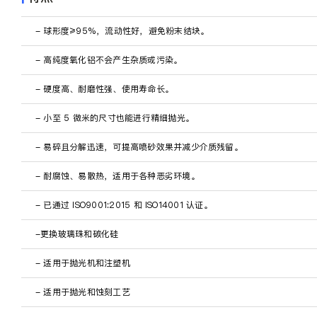
关于我们
- 球形度≥95%，流动性好，避免粉末结块。
ZH
- 高纯度氧化铝不会产生杂质或污染。
- 硬度高、耐磨性强、使用寿命长。
- 小至 5 微米的尺寸也能进行精细抛光。
- 易碎且分解迅速，可提高喷砂效果并减少介质残留。
- 耐腐蚀、易散热，适用于各种恶劣环境。
- 已通过 ISO9001:2015 和 ISO14001 认证。
-更换玻璃珠和碳化硅
- 适用于抛光机和注塑机
- 适用于抛光和蚀刻工艺