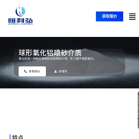
跳
至
获取报价
内
切
容
换
首页
导
球形氧化铝喷砂介质
航
产品
氧化铝是一种高纯度球形白色喷砂介质，专门用于表面抛光。
获取报价
数据表
应用
解决方案
资源
|
特点