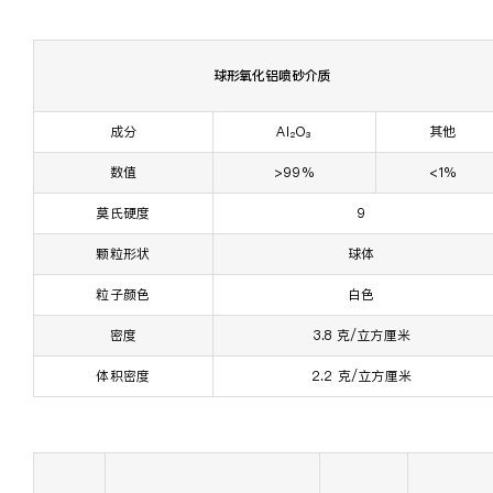
球形氧化铝喷砂介质
成分
Al₂O₃
其他
数值
>99%
<1%
莫氏硬度
9
颗粒形状
球体
粒子颜色
白色
密度
3.8 克/立方厘米
体积密度
2.2 克/立方厘米