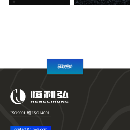
获取报价
ISO9001 和 ISO14001
contact@hlh-js.com