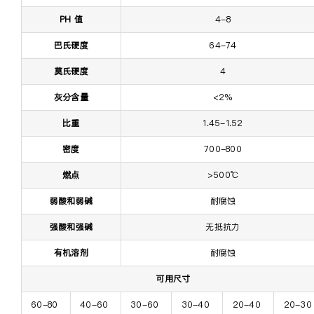
PH 值
4-8
巴氏硬度
64-74
莫氏硬度
4
灰分含量
<2%
比重
1.45-1.52
密度
700-800
燃点
>500℃
弱酸和弱碱
耐腐蚀
强酸和强碱
无抵抗力
有机溶剂
耐腐蚀
可用尺寸
60-80 
40-60 
30-60 
30-40 
20-40 
20-30 