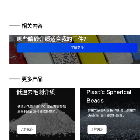
━━
相关内容
哪些喷砂介质适合我的工件？
了解更多
━━
更多产品
低温去毛刺介质
Plastic Spherical
Beads
低温去飞溅介质-PC 是由聚碳酸酯
聚苯乙烯球形微珠-PB 是由聚苯乙
单丝制成的高性能喷砂颗粒。
烯制成的高性能喷砂微球。
了解更多
了解更多