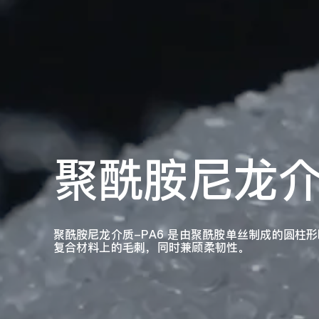
聚酰胺尼龙介
聚酰胺尼龙介质-PA6 是由聚酰胺单丝制成的圆
复合材料上的毛刺，同时兼顾柔韧性。