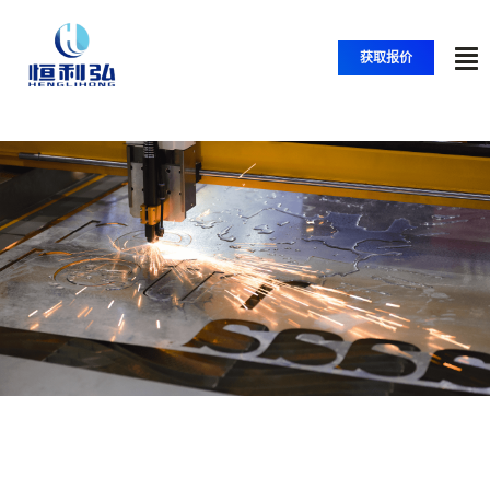
跳
至
获取报价
内
切
容
换
首页
导
航
产品
应用
解决方案
资源