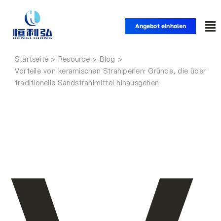
Zum
Inhalt
Angebot einholen
Nav
springen
um
Startseite
Startseite
Vorteile von keramischen Strahlperlen: Gründe, die über
traditionelle Sandstrahlmittel hinausgehen
Produkte
Anwendungen
Lösungen
Ressource