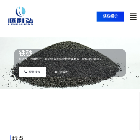
跳
至
获取报价
内
切
容
换
首页
导
铁砂
航
产品
铁砂是一种由铁矿石颗粒组成的高硬度金属磨料，价格相对较低。
获取报价
数据表
应用
解决方案
资源
|
特点