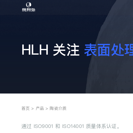
跳
至
内
容
HLH 关注
表面处
首页
产品
陶瓷介质
通过 ISO9001 和 ISO14001 质量体系认证。