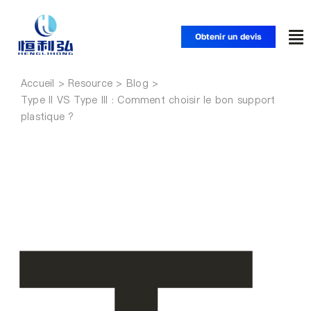
Skip
to
Obtenir un devis
To
content
Nav
Accueil
Accueil
Type II VS Type III : Comment choisir le bon support
plastique ?
Produits
Applications
Solutions
Ressources