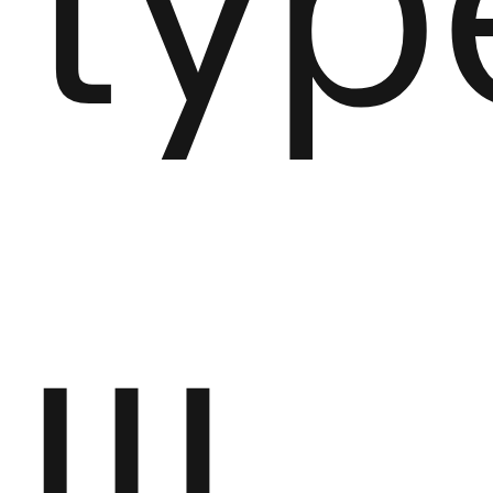
typ
III