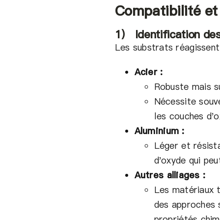
Compatibilité et
1） Identification de
Les substrats réagissen
Acier :
Robuste mais su
Nécessite souve
les couches d'o
Aluminium :
Léger et résist
d'oxyde qui pe
Autres alliages :
Les matériaux t
des approches s
propriétés chim