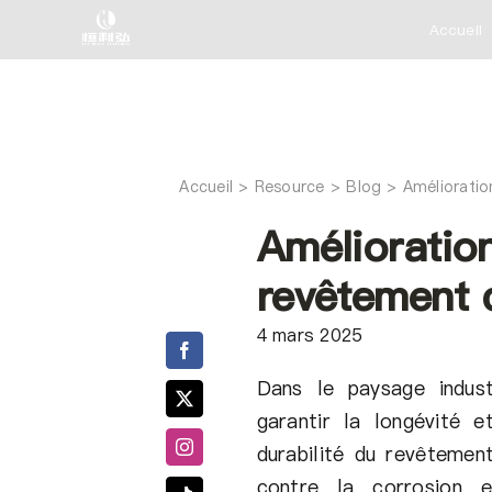
Skip
Accueil
to
content
Accueil
Amélioratio
Amélioration
revêtement 
4 mars 2025
Dans le paysage industr
garantir la longévité 
durabilité du revêtemen
contre la corrosion e