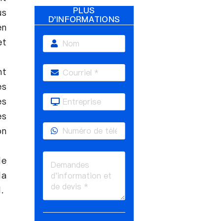
PLUS
us
D'INFORMATIONS
en
et
nt
es
es
es
on
le
la
.