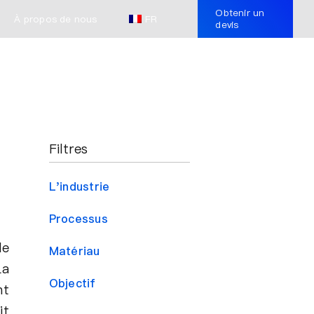
Obtenir un
À propos de nous
FR
devis
Filtres
L'industrie
Processus
de
Matériau
La
Objectif
nt
it