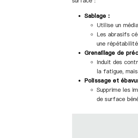
surface :
Sablage :
Utilise un médi
Les abrasifs cé
une répétabilité
Grenaillage de préc
Induit des cont
la fatigue, mai
Polissage et ébavu
Supprime les im
de surface béné