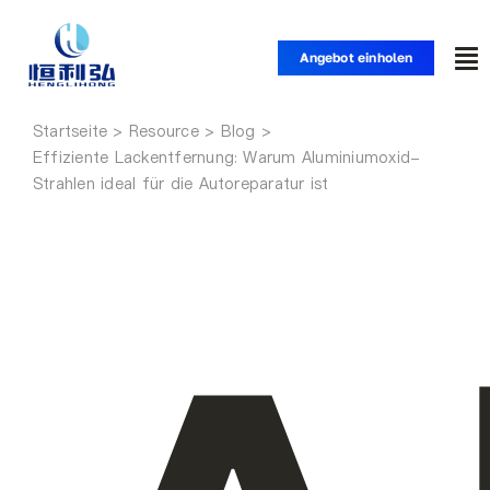
Zum
Inhalt
Angebot einholen
Nav
springen
um
Startseite
Startseite
Effiziente Lackentfernung: Warum Aluminiumoxid-
Strahlen ideal für die Autoreparatur ist
Produkte
Anwendungen
Lösungen
Ressource