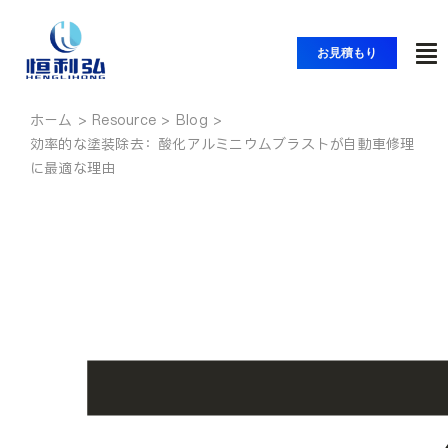
コ
ン
お見積もり
ト
テ
ン
グ
ツ
ホーム
ホーム
ル
効率的な塗装除去：酸化アルミニウムブラストが自動車修理
へ
ナ
に最適な理由
ス
製品紹介
ビ
キ
ッ
ゲ
アプリケーション
プ
ー
シ
ソリューション
ョ
ン
リソース