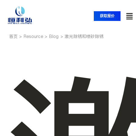
跳
至
获取报价
内
切
容
换
首页
激光除锈和喷砂除锈
首页
导
航
产品
应用
解决方案
资源