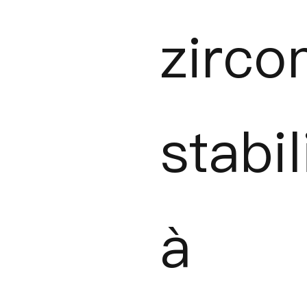
zirco
stabi
à