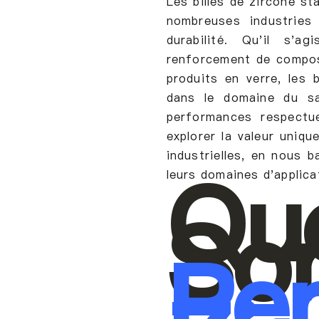
Les billes de zircone st
nombreuses industries 
durabilité. Qu'il s'
renforcement de compos
produits en verre, les 
dans le domaine du sa
performances respectu
explorer la valeur uniqu
industrielles, en nous b
Qu
leurs domaines d'applica
So
Per