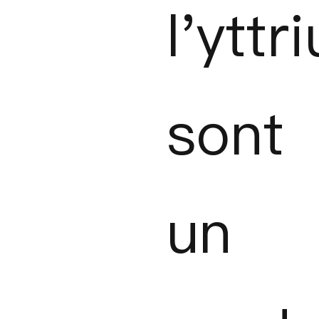
l'yttr
sont
un