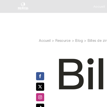
Skip
Accueil
to
content
Accueil
Billes de zi
Bi