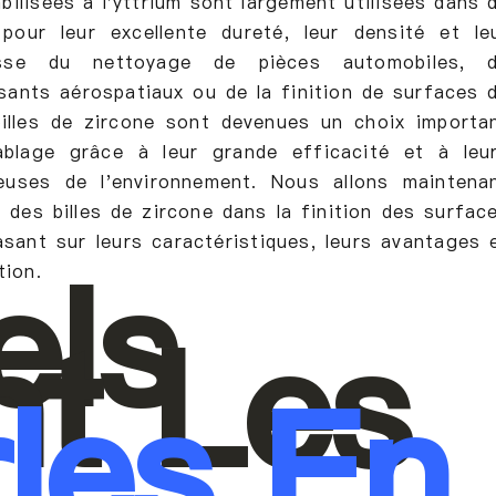
abilisées à l'yttrium sont largement utilisées dans 
pour leur excellente dureté, leur densité et le
agisse du nettoyage de pièces automobiles, 
ants aérospatiaux ou de la finition de surfaces 
billes de zircone sont devenues un choix importa
blage grâce à leur grande efficacité et à leu
euses de l'environnement. Nous allons maintena
e des billes de zircone dans la finition des surfac
asant sur leurs caractéristiques, leurs avantages 
els
tion.
nt Les
les En