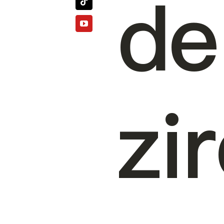
de
zi