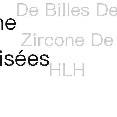
De Billes D
ne
Zircone De
lisées
HLH