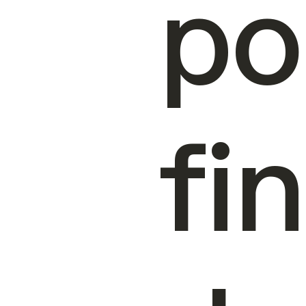
po
fin