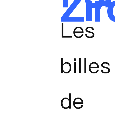
Zir
Les
billes
de