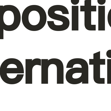
posit
ternat