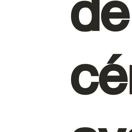
de
cé