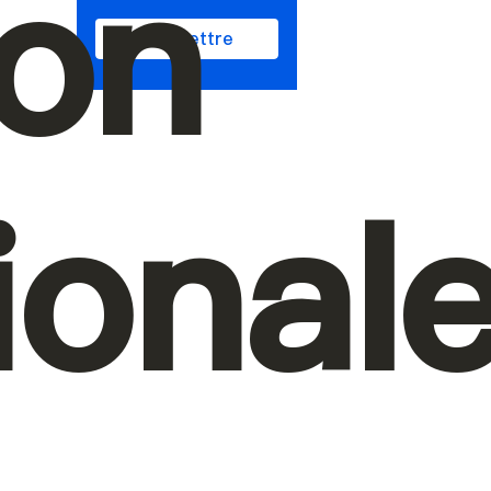
ion
Soumettre
ional