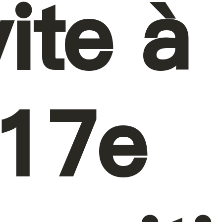
vite à
 17e