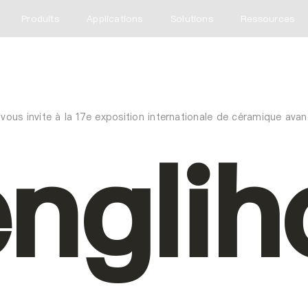
Produits
Applications
Solutions
Ressources
vous invite à la 17e exposition internationale de céramique ava
nglih