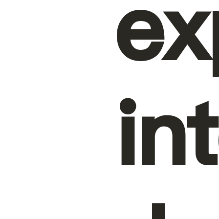
ex
in