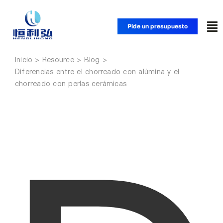
Saltar
al
Pide un presupuesto
Alt
contenido
na
Inicio
Inicio
Diferencias entre el chorreado con alúmina y el
chorreado con perlas cerámicas
Productos
Aplicaciones
Soluciones
Recursos