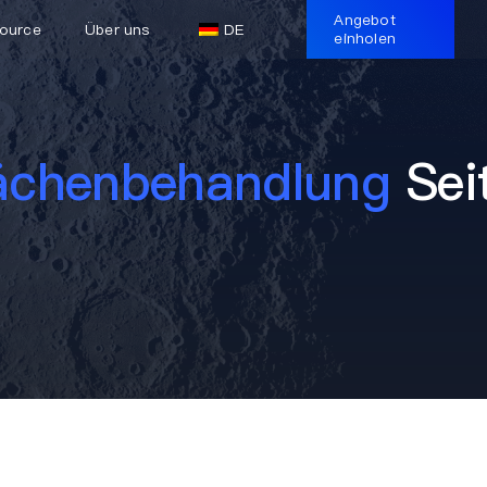
Angebot
ource
Über uns
DE
einholen
lächenbehandlung
Sei