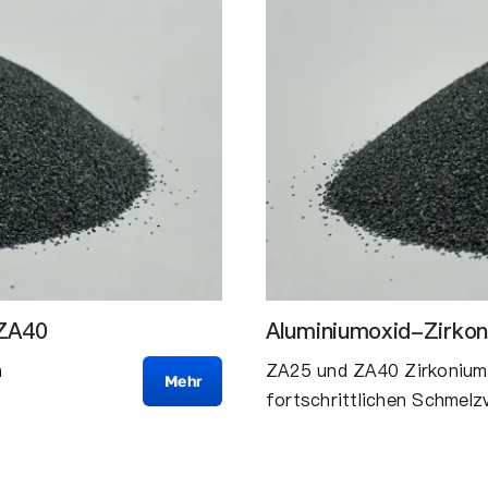
 ZA40
Aluminiumoxid-Zirkon
m
ZA25 und ZA40 Zirkoniumd
Mehr
fortschrittlichen Schmelzv