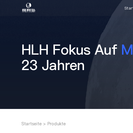
Zum
Star
Inhalt
springen
HLH Fokus Auf
M
23 Jahren
Startseite
Produkte