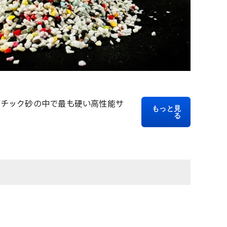
ラスチック砂の中で最も硬い高性能サ
もっと見
る