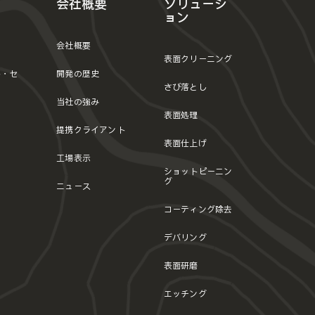
会社概要
ソリューシ
ョン
会社概要
表面クリーニング
ト・セ
開発の歴史
さび落とし
当社の強み
表面処理
提携クライアント
表面仕上げ
工場表示
ショットピーニン
グ
ニュース
コーティング除去
デバリング
表面研磨
エッチング