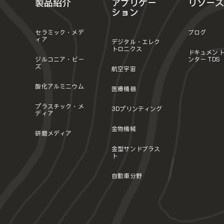
製品紹介
アプリケー
リソース
ション
セラミック・メデ
ブログ
ィア
デジタル・エレク
トロニクス
ドキュメン
ジルコニア・ビー
ンター TDS
ズ
航空宇宙
酸化アルミニウム
医療機器
プラスチック・メ
3Dプリンティング
ディア
金物機械
研磨メディア
金型サンドブラス
ト
自動車分野