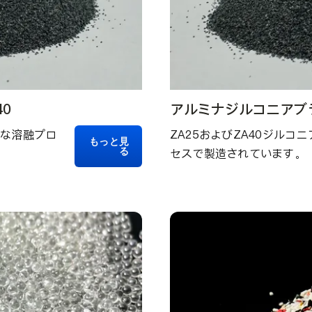
0
アルミナジルコニアブ
度な溶融プロ
ZA25およびZA40ジル
もっと見
る
セスで製造されています。