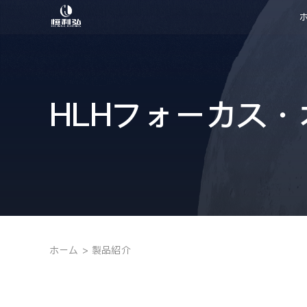
コ
ン
テ
ン
ツ
HLHフォーカス
へ
ス
キ
ッ
プ
ホーム
製品紹介