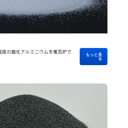
純度の酸化アルミニウムを電気炉で
もっと見
る
。