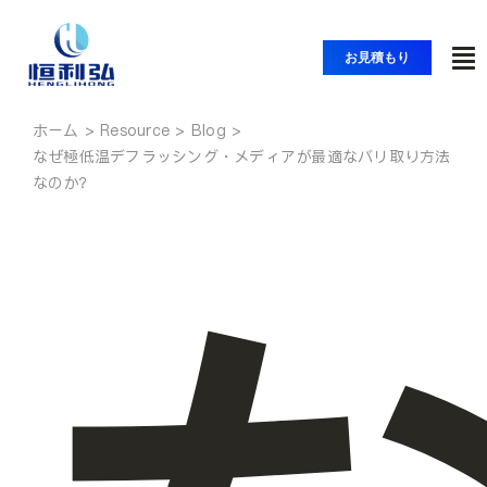
コ
ン
お見積もり
ト
テ
ン
グ
ツ
ホーム
ホーム
ル
なぜ極低温デフラッシング・メディアが最適なバリ取り方法
へ
ナ
なのか？
ス
製品紹介
ビ
キ
ッ
ゲ
アプリケーション
プ
ー
シ
ソリューション
ョ
ン
リソース