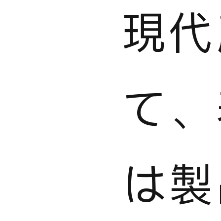
現代
て、
は製