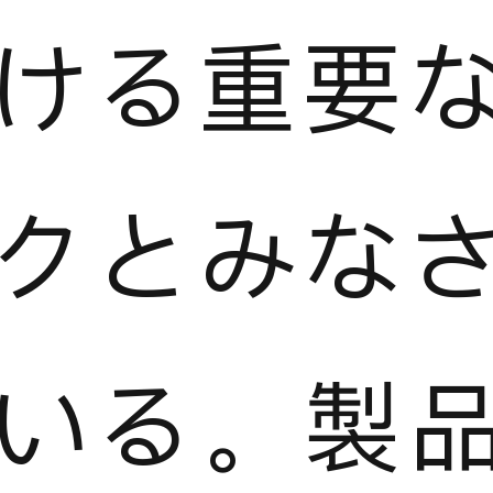
ける重要
クとみな
いる。製