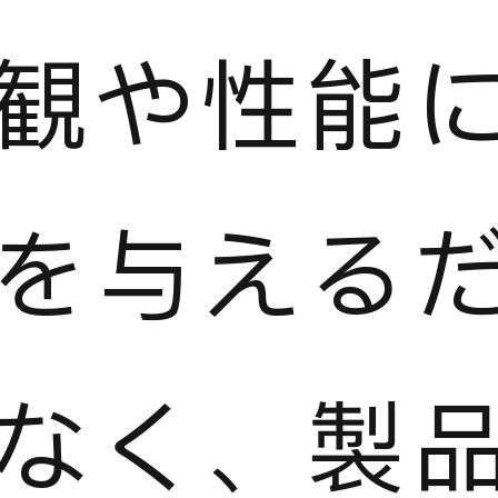
観や性能
を与える
なく、製