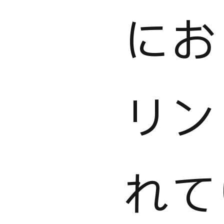
にお
リン
れて