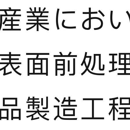
産業にお
表面前処
品製造工