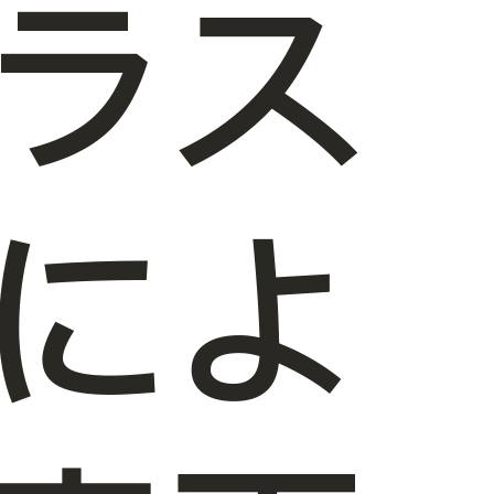
ラス
によ