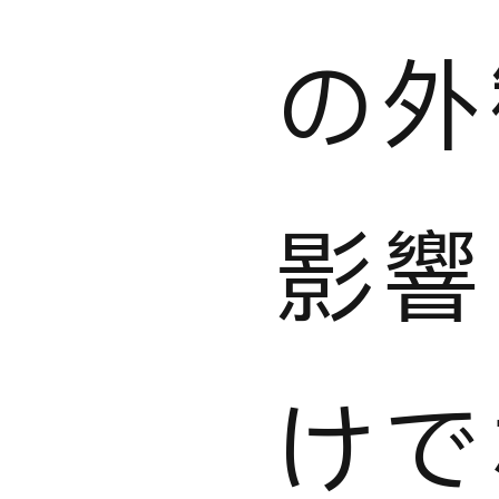
の外
影響
けで