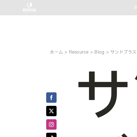
コ
ン
テ
ン
ツ
へ
ホーム
サンドブラス
ス
サ
キ
ッ
プ