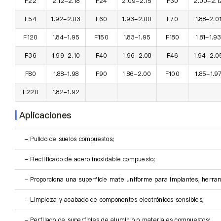
F22
2.12-2.18
F24
2.09-2.15
F30
2.00-2.1
F54
1.92-2.03
F60
1.93-2.00
F70
1.88-2.0
F120
1.84-1.95
F150
1.83-1.95
F180
1.81-1.9
F36
1.99-2.10
F40
1.96-2.08
F46
1.94-2.0
F80
1.88-1.98
F90
1.86-2.00
F100
1.85-1.9
F220
1.82-1.92
|
Aplicaciones
- Pulido de suelos compuestos;
- Rectificado de acero inoxidable compuesto;
- Proporciona una superficie mate uniforme para implantes, herrami
- Limpieza y acabado de componentes electrónicos sensibles;
- Perfilado de superficies de aluminio o materiales compuestos;