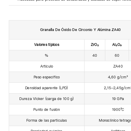
Granalla De Óxido De Circonio Y Alúmina ZA40
Valores típicos
ZrO₂
Al₂O₃
%
40
60
Artículo
ZA40
Peso específico
4,60 g/cm³
Densidad aparente (LPD)
2,15-2,45g/cm
Dureza Vicker (carga de 100 g)
19 GPa
Punto de fusión
1900°C
Forma de las partículas
Monoclínico tetrag