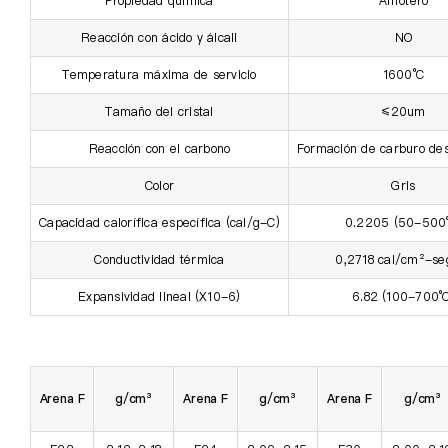
Propiedad química
Anfótero
Reacción con ácido y álcali
NO
Temperatura máxima de servicio
1600°C
Tamaño del cristal
≤20um
Reacción con el carbono
Formación de carburo de
Color
Gris
Capacidad calorífica específica (cal/g-C)
0.2205 (50-500
Conductividad térmica
0,2718 cal/cm²-se
Expansividad lineal (X10-6)
6.82 (100-700°
Arena F
g/cm³
Arena F
g/cm³
Arena F
g/cm³