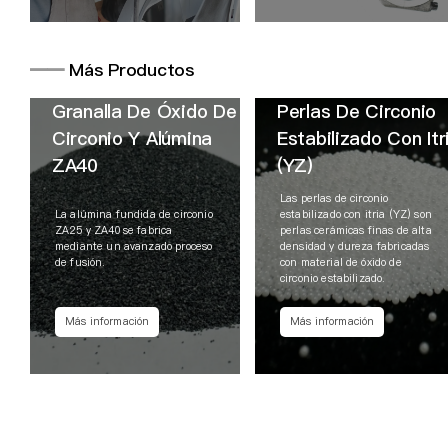
━━
Más Productos
Granalla De Óxido De
Perlas De Circonio
Circonio Y Alúmina
Estabilizado Con Itr
ZA40
(YZ)
Las perlas de circonio
La alúmina fundida de circonio
estabilizado con itria (YZ) son
ZA25 y ZA40 se fabrica
perlas cerámicas finas de alta
mediante un avanzado proceso
densidad y dureza fabricadas
de fusión.
con material de óxido de
circonio estabilizado.
Más información
Más información