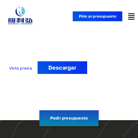
Saltar
al
Pide un presupuesto
Alt
contenido
na
Inicio
Productos
Descargar
Vista previa
Aplicaciones
Soluciones
Recursos
Pedir presupuesto