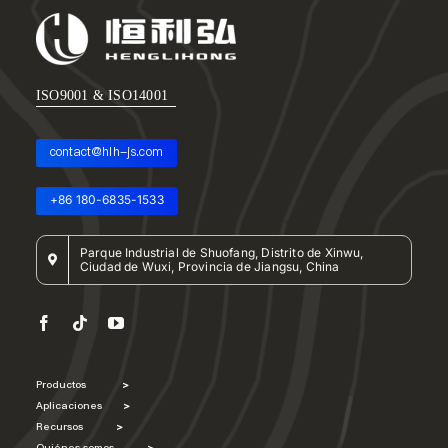
Quiénes somos
ES
ISO9001 & ISO14001
contact@hlh-js.com
+86 180-6835-1533
Parque Industrial de Shuofang, Distrito de Xinwu,
Ciudad de Wuxi, Provincia de Jiangsu, China
Productos
>
Aplicaciones
>
Recursos
>
Quiénes somos
>