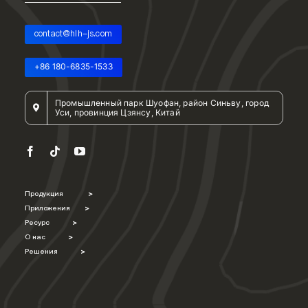
contact@hlh-js.com
+86 180-6835-1533
Промышленный парк Шуофан, район Синьву, город
Уси, провинция Цзянсу, Китай
Продукция
>
Приложения
>
Ресурс
>
О нас
>
Решения
>