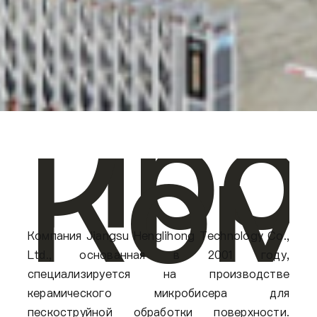
Про
Ком
Компания Jiangsu Henglihong Technology Co.,
Ltd., основанная в 2001 году,
специализируется на производстве
керамического микробисера для
пескоструйной обработки поверхности.