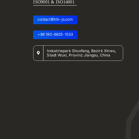
ISO9001 & ISO14001
contact@hlh-js.com
+86 180-6835-1533
Industriepark Shuofang, Bezirk Xinwu,
Stadt Wuxi, Provinz Jiangsu, China