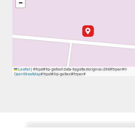
−
Leaflet
|
#!trpst#trp-gettext data-trpgettextoriginal=296#!trpen#©
OpenStreetMap
#!trpst#/trp-gettext#!trpen#